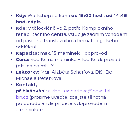
Kdy:
Workshop se koná
od 15:00 hod., od 14:45
hod. zápis
Kde:
V
tělocvičně ve 2. patře Komplexního
rehabilitačního centra, vstup je zadním vchodem
od pavilonu transfuzního a hematologického
oddělení
Kapacita:
max. 15 maminek + doprovod
Cena:
400 Kč na maminku + 100 Kč doprovod
(platba na místě)
Lektorky:
Mgr. Alžběta Scharfová, DiS., Bc.
Michaela Peterková
Kontakt,
přihlašování:
alzbeta.scharfova@hospital-
bn.cz
(prosíme uveďte, zda jste těhotná,
po porodu a zda přijdete s doprovodem
a miminkem)