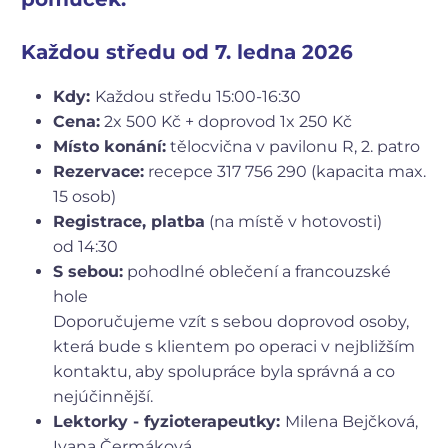
Každou středu od 7. ledna 2026
Kdy:
Každou středu 15:00-16:30
Cena:
2x 500 Kč + doprovod 1x 250 Kč
Místo konání:
tělocvična v pavilonu R, 2. patro
Rezervace:
recepce 317 756 290 (kapacita max.
15 osob)
Registrace, platba
(na místě v hotovosti)
od 14:30
S sebou:
pohodlné oblečení a francouzské
hole
Doporučujeme vzít s sebou doprovod osoby,
která bude s klientem po operaci v nejbližším
kontaktu, aby spolupráce byla správná a co
nejúčinnější.
Lektorky - fyzioterapeutky:
Milena Bejčková,
Ivana Čermáková