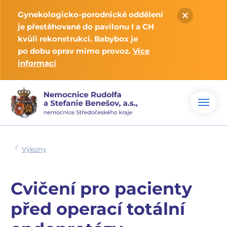
Gynekologicko-porodnické oddělení
je přestěhované do pavilonu I a CH
kvůli rekonstrukci. Babybox je
po dobu oprav mimo provoz.
Více
informací
Výkony
Cvičení pro pacienty
před operací totální