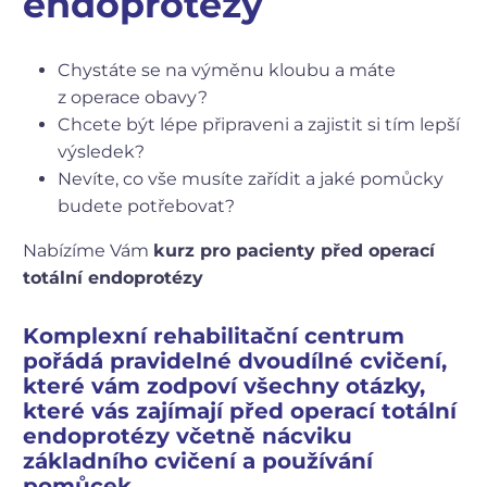
endoprotézy
Chystáte se na výměnu kloubu a máte
z operace obavy?
Chcete být lépe připraveni a zajistit si tím lepší
výsledek?
Nevíte, co vše musíte zařídit a jaké pomůcky
budete potřebovat?
Nabízíme Vám
kurz pro pacienty před operací
totální endoprotézy
Komplexní rehabilitační centrum
pořádá pravidelné dvoudílné cvičení,
které vám zodpoví všechny otázky,
které vás zajímají před operací totální
endoprotézy včetně nácviku
základního cvičení a používání
pomůcek.