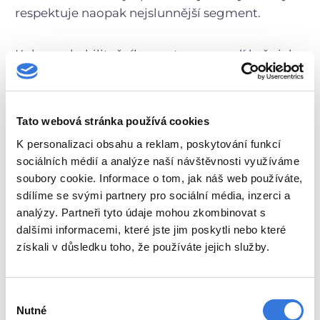
respektuje naopak nejslunnější segment.
Kolem rehabilitačního centra se vysadí keře jako
svída, trojpuk, hroznovec, kolkvície, šeřík. Růst
tady budou tisíce tulipánů, narcisů, sasanek,
ale také rozrazilovec, hvězdice, řebříčky, šalvěje
Tato webová stránka používá cookies
či kakosty. Celek slibuje celoroční efekt kvetení,
K personalizaci obsahu a reklam, poskytování funkcí
textur a barev.
sociálních médií a analýze naší návštěvnosti využíváme
soubory cookie. Informace o tom, jak náš web používáte,
Markéta Zikmundová
sdílíme se svými partnery pro sociální média, inzerci a
analýzy. Partneři tyto údaje mohou zkombinovat s
dalšími informacemi, které jste jim poskytli nebo které
získali v důsledku toho, že používáte jejich služby.
Výběr
Nutné
souhlasu