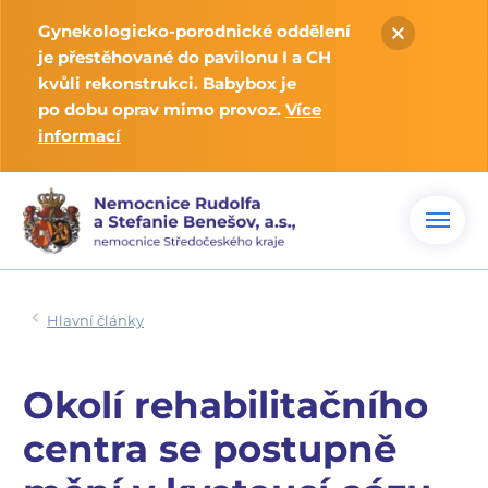
Gynekologicko-porodnické oddělení
je přestěhované do pavilonu I a CH
kvůli rekonstrukci. Babybox je
po dobu oprav mimo provoz.
Více
informací
Hlavní články
Okolí rehabilitačního
centra se postupně