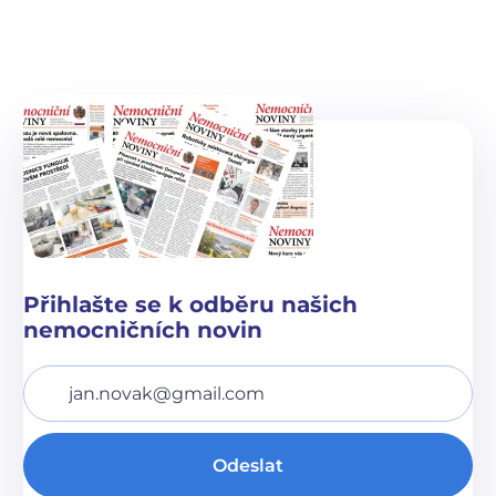
Přihlašte se k odběru našich
nemocničních novin
Váš e-mail
Odeslat