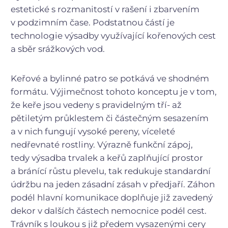
estetické s rozmanitostí v rašení i zbarvením
v podzimním čase. Podstatnou částí je
technologie výsadby využívající kořenových cest
a sběr srážkových vod.
Keřové a bylinné patro se potkává ve shodném
formátu. Výjimečnost tohoto konceptu je v tom,
že keře jsou vedeny s pravidelným tří- až
pětiletým průklestem či částečným sesazením
a v nich fungují vysoké pereny, víceleté
nedřevnaté rostliny. Výrazně funkční zápoj,
tedy výsadba trvalek a keřů zaplňující prostor
a bránící růstu plevelu, tak redukuje standardní
údržbu na jeden zásadní zásah v předjaří. Záhon
podél hlavní komunikace doplňuje již zavedený
dekor v dalších částech nemocnice podél cest.
Trávník s loukou s již předem vysazenými cery