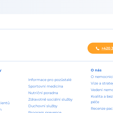
+420 3
y
O nás
O nemocnic
Informace pro pozůstalé
Vize a strate
Sportovní medicína
Vedení nem
Nutriční poradna
Kvalita a be
Zdravotně sociální služby
péče
cientů
Duchovní služby
Recenze pac
n
Program prevence