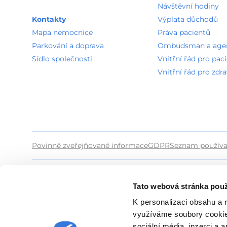
Návštěvní hodiny
Kontakty
Výplata důchodů
Mapa nemocnice
Práva pacientů
Parkování a doprava
Ombudsman a agend
Sídlo společnosti
Vnitřní řád pro pac
Vnitřní řád pro zdr
Povinně zveřejňované informace
GDPR
Seznam používa
Tato webová stránka použ
K personalizaci obsahu a 
využíváme soubory cookie.
sociální média, inzerci a 