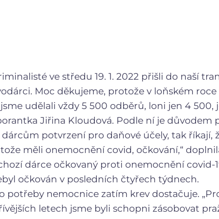
riminalisté ve středu 19. 1. 2022 přišli do naší tr
 prvodárci. Moc děkujeme, protože v loňském roc
 jsme udělali vždy 5 500 odběrů, loni jen 4 500,
laborantka Jiřina Kloudová. Podle ní je důvode
árcům potvrzení pro daňové účely, tak říkají, že 
otože měli onemocnění covid, očkování,“ doplnila
příchozí dárce očkovaný proti onemocnění covid-1
nebyl očkován v posledních čtyřech týdnech.
ro potřeby nemocnice zatím krev dostačuje. „Pr
dřívějších letech jsme byli schopni zásobovat pr