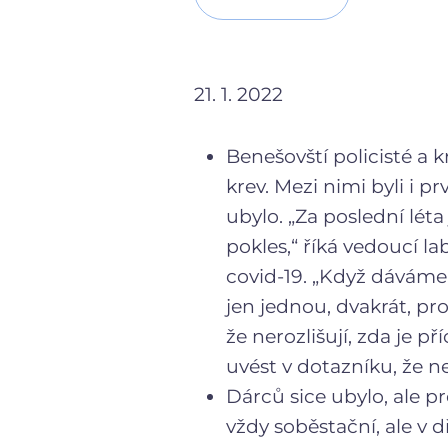
21. 1. 2022
Benešovští policisté a k
krev. Mezi nimi byli i
ubylo. „Za poslední léta
pokles,“ říká vedoucí 
covid-19. „Když dáváme d
jen jednou, dvakrát, pr
že nerozlišují, zda je 
uvést v dotazníku, že 
Dárců sice ubylo, ale p
vždy soběstační, ale v 