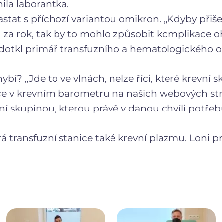
ila laborantka.
stat s příchozí variantou omikron. „Kdyby přišel 
ů za rok, tak by to mohlo způsobit komplikace oh
odotkl primář transfuzního a hematologického 
ybí? „Jde to ve vlnách, nelze říci, které krevní 
ce v krevním barometru na našich webových s
vní skupinou, kterou právě v danou chvíli potřeb
á transfuzní stanice také krevní plazmu. Loni p