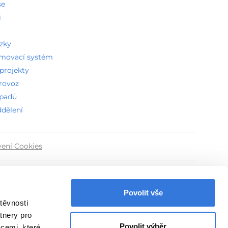
se
i
ázky
amovací systém
projekty
provoz
dpadů
ddělení
vení Cookies
Povolit vše
těvnosti
tnery pro
Povolit výběr
acemi, které