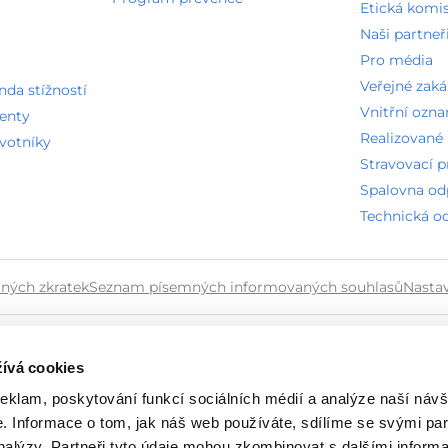
Etická komi
Naši partneř
Pro média
Veřejné zak
a stížností
Vnitřní ozn
ienty
Realizované 
avotníky
Stravovací 
Spalovna o
Technická o
ných zkratek
Seznam písemných informovaných souhlasů
Nasta
ívá cookies
reklam, poskytování funkcí sociálních médií a analýze naší návš
 Informace o tom, jak náš web používáte, sdílíme se svými par
analýzy. Partneři tyto údaje mohou zkombinovat s dalšími inform