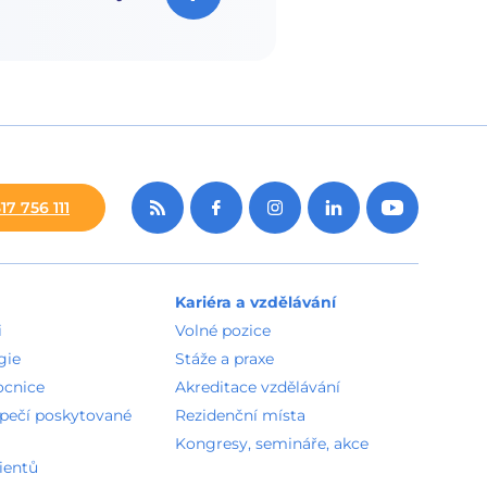
17 756 111
Kariéra a vzdělávání
i
Volné pozice
gie
Stáže a praxe
ocnice
Akreditace vzdělávání
zpečí poskytované
Rezidenční místa
Kongresy, semináře, akce
ientů