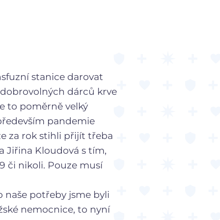
ansfuzní stanice darovat
e dobrovolných dárců krve
 je to poměrně velký
m především pandemie
za rok stihli přijít třeba
 Jiřina Kloudová s tím,
9 či nikoli. Pouze musí
o naše potřeby jsme byli
ažské nemocnice, to nyní