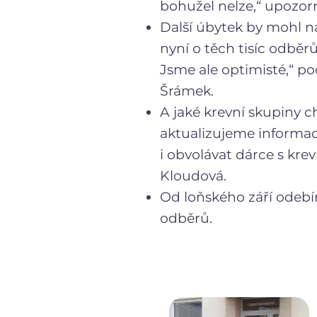
bohužel nelze,“ upozorn
Další úbytek by mohl na
nyní o těch tisíc odběr
Jsme ale optimisté,“ p
Šrámek.
A jaké krevní skupiny ch
aktualizujeme informa
i obvolávat dárce s kre
Kloudová.
Od loňského září odebír
odběrů.