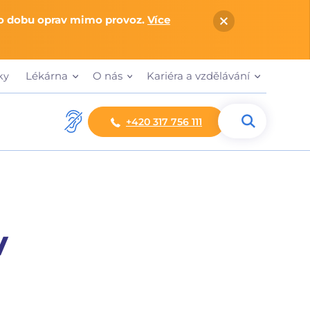
po dobu oprav mimo provoz.
Více
Lékárna
O nás
Kariéra a vzdělávání
ky
+420 317 756 111
v