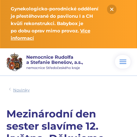
Gynekologicko-porodnické oddělení
je přestěhované do pavilonu I a CH
kvůli rekonstrukci. Babybox je
po dobu oprav mimo provoz.
Více
informací
Novinky
Mezinárodní den
sester slavíme 12.