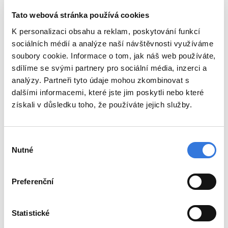
Tato webová stránka používá cookies
K personalizaci obsahu a reklam, poskytování funkcí
sociálních médií a analýze naší návštěvnosti využíváme
Podrobný program
bude zveřejněn
soubory cookie. Informace o tom, jak náš web používáte,
v průběhu října 2025.
sdílíme se svými partnery pro sociální média, inzerci a
analýzy. Partneři tyto údaje mohou zkombinovat s
Konference kreditována ČLK
dalšími informacemi, které jste jim poskytli nebo které
získali v důsledku toho, že používáte jejich služby.
a garantována ČAS.
Přihlášení na konferenci je možné
Výběr
pouze online přes
webové stránky
Nutné
souhlasu
nemocnice
.
Preferenční
Účastnický poplatek:
Statistické
Bezplatně pro zaměstnance