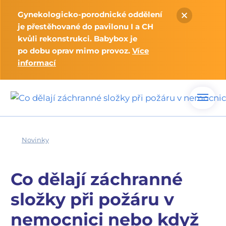
Gynekologicko-porodnické oddělení
je přestěhované do pavilonu I a CH
kvůli rekonstrukci. Babybox je
po dobu oprav mimo provoz.
Více
informací
Novinky
Co dělají záchranné
složky při požáru v
nemocnici nebo když