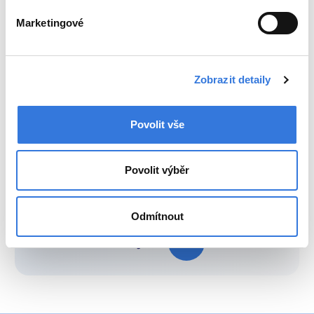
nemocnice Benešov, složky IZS (HZS,
Marketingové
JPO, ZZS, PČR), SDH, MP
Ostatní 450 Kč
Zobrazit detaily
Povolit vše
Povolit výběr
Zpět
Odmítnout
Sdílejte