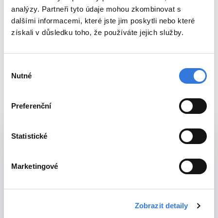
potřebujeme.
analýzy. Partneři tyto údaje mohou zkombinovat s
dalšími informacemi, které jste jim poskytli nebo které
Darovat krev
Darovat plazmu
získali v důsledku toho, že používáte jejich služby.
Výběr
Nutné
souhlasu
Mapa nemocnice
Preferenční
Statistické
Pavilon A
Marketingové
Navigovat k budově
přízemí
Laboratoř klinické biochemie
Oddělení klinické biochemie
Detail pracoviště
Zobrazit detaily
Odběrový box - laboratoř nemocnice Benešov