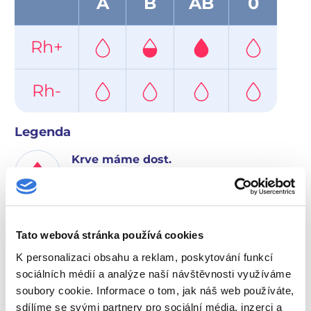
A
B
AB
0
Rh+
Rh-
Legenda
Krve máme dost.
Prosíme, odložte svou návštěvu, zatím
máme zásoby.
Krev nám dochází.
Tato webová stránka používá cookies
Prosíme přijďte, vaši krev využijeme.
K personalizaci obsahu a reklam, poskytování funkcí
sociálních médií a analýze naší návštěvnosti využíváme
Nemáme dostatečné zásoby.
soubory cookie. Informace o tom, jak náš web používáte,
Prosíme, přijďte, vaši krev nutně
sdílíme se svými partnery pro sociální média, inzerci a