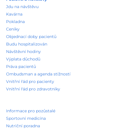
CT pracoviště
Jdu na návštěvu
Radiologické oddělení a zobrazovací metody
Detail pracoviště
Kavárna
Pokladna
Novorozenecké oddělení
Dětské oddělení
Ceníky
Detail pracoviště
Objednací doby pacientů
Standardní lůžkové oddělení porodnické (porodnice)
Gynekologicko-porodnické oddělení
Budu hospitalizován
Detail pracoviště
Návštěvní hodiny
Hojení chronických ran
Výplata důchodů
Chirurgické oddělení
Detail pracoviště
Práva pacientů
Urologická ambulance
Ombudsman a agenda stížností
Chirurgické oddělení
Detail pracoviště
Vnitřní řád pro pacienty
Vnitřní řád pro zdravotníky
Dětská chirurgická ambulance
Chirurgické oddělení
Detail pracoviště
Cévní poradna
Chirurgické oddělení
Informace pro pozůstalé
Detail pracoviště
Sportovní medicína
Kýlní centrum
Nutriční poradna
Chirurgické oddělení