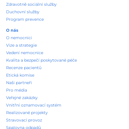
Detail pracoviště
Zdravotně sociální služby
Prsní poradna
Duchovní služby
Chirurgické oddělení
Program prevence
Detail pracoviště
Ortopedická ambulance
O nás
Ortopedie a traumatologie
Detail pracoviště
O nemocnici
SONO dětských kyčlí
Vize a strategie
Ortopedie a traumatologie
Vedení nemocnice
Detail pracoviště
Kvalita a bezpečí poskytované péče
Ortopedie a traumatologie
Detail oddělení
Recenze pacientů
2. patro
Etická komise
Standardní lůžkové oddělení Ortopedie a traumatologie
Naši partneři
Ortopedie a traumatologie
Pro média
Detail pracoviště
Veřejné zakázky
3. patro
Vnitřní oznamovací systém
Standardní lůžkové oddělení A - aseptická část
Chirurgické oddělení
Realizované projekty
Detail pracoviště
Stravovací provoz
Standardní lůžkové oddělení B - septická část
Chirurgické oddělení
Spalovna odpadů