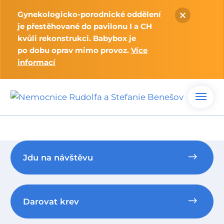
Gynekologicko-porodnické oddělení
je přestěhované do pavilonu I a CH
kvůli rekonstrukci. Babybox je
po dobu oprav mimo provoz.
Více
informací
Jdu na návštěvu
Darovat krev