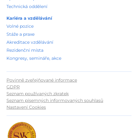
Detail pracoviště
Technická oddělení
Lůžkové oddělení intenzivní a resuscitační péče
Anesteziologicko-resuscitační oddělení (ARO)
Kariéra a vzdělávání
Detail pracoviště
Volné pozice
Anesteziologická stanice
Anesteziologicko-resuscitační oddělení (ARO)
Stáže a praxe
Detail pracoviště
Akreditace vzdělávání
Poradna pro stomiky
Rezidenční místa
Chirurgické oddělení
Detail pracoviště
Kongresy, semináře, akce
Anesteziologicko-resuscitační oddělení (ARO)
Detail oddělení
Chirurgické oddělení
Povinně zveřejňované informace
Detail oddělení
GDPR
4. patro
Seznam používaných zkratek
MOJIP chirurgických oborů
Seznam písemných informovaných souhlasů
Detail oddělení
Nastavení Cookies
5. patro
Akutní ORL ambulance
ORL, chirurgie hlavy a krku
Detail pracoviště