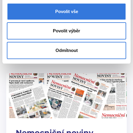
Oddělení klinické biochemie
Detail pracoviště
Povolit vše
Pokladna
Detail pracoviště
Oddělení klinické biochemie (přízemí)
Povolit výběr
Detail oddělení
1. patro
Odmítnout
Klinická farmacie
Detail oddělení
Oddělení klinické biochemie (1. patro)
Detail oddělení
2. patro
Poradna pro onemocnění štítné žlázy
Interní oddělení
Detail pracoviště
Pracoviště denzitometrie
Interní oddělení
Detail pracoviště
Pavilon CH
Navigovat k budově
Nemocniční noviny